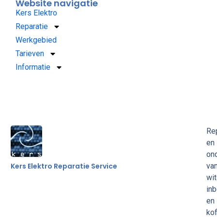
Website navigatie
Kers Elektro
Reparatie
Werkgebied
Tarieven
Informatie
Rep
en
on
Kers Elektro Reparatie Service
va
wi
in
en
kof