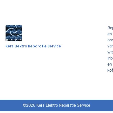
Rep
en
on
Kers Elektro Reparatie Service
va
wi
in
en
kof
©2026 Kers Elektro Reparatie Service