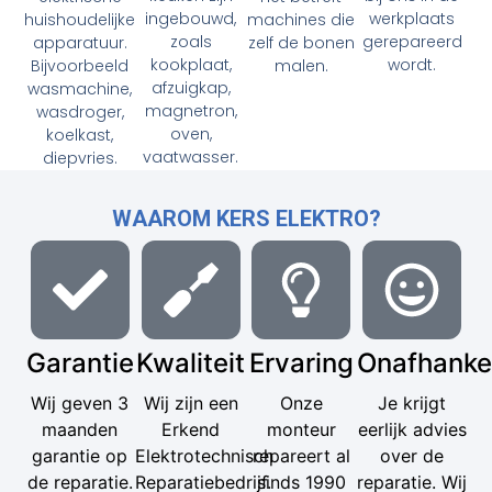
ingebouwd,
werkplaats
huishoudelijke
machines die
zoals
gerepareerd
apparatuur.
zelf de bonen
kookplaat,
wordt.
Bijvoorbeeld
malen.
afzuigkap,
wasmachine,
magnetron,
wasdroger,
oven,
koelkast,
vaatwasser.
diepvries.
WAAROM KERS ELEKTRO?
Garantie
Kwaliteit
Ervaring
Onafhankel
Wij geven 3
Wij zijn een
Onze
Je krijgt
maanden
Erkend
monteur
eerlijk advies
garantie op
Elektrotechnisch
repareert al
over de
de reparatie.
Reparatiebedrijf.
sinds 1990
reparatie. Wij