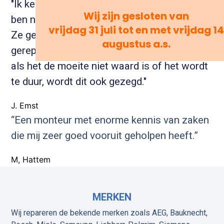
"Ik ken de firma Kers al meer dan 30 jaar en
Wij zijn gesloten van
ben nog nooit teleurgesteld in de kontakten.
vrijdag 31 juli tot en met vrijdag 14
Ze geven altijd eerlijk advies. Als er iets
augustus a.s.
gerepareerd kan worden dan doen ze dit en
als het de moeite niet waard is of het wordt
te duur, wordt dit ook gezegd."
J. Emst
“Een monteur met enorme kennis van zaken
die mij zeer goed vooruit geholpen heeft.”
M, Hattem
MERKEN
Wij repareren de bekende merken zoals AEG, Bauknecht,