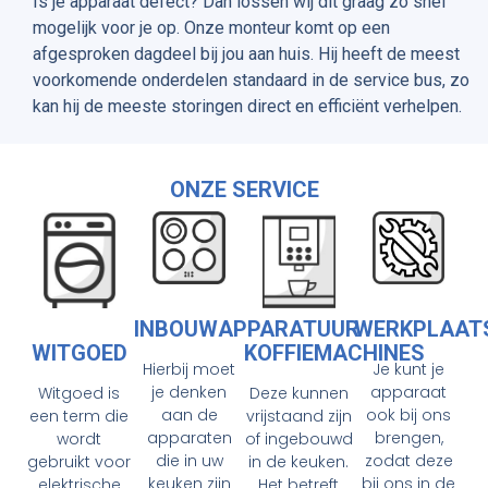
Is je apparaat defect? Dan lossen wij dit graag zo snel
mogelijk voor je op. Onze monteur komt op een
afgesproken dagdeel bij jou aan huis. Hij heeft de meest
voorkomende onderdelen standaard in de service bus, zo
kan hij de meeste storingen direct en efficiënt verhelpen.
ONZE SERVICE
INBOUWAPPARATUUR
WERKPLAAT
WITGOED
KOFFIEMACHINES
Hierbij moet
Je kunt je
je denken
apparaat
Witgoed is
Deze kunnen
aan de
ook bij ons
een term die
vrijstaand zijn
apparaten
brengen,
wordt
of ingebouwd
die in uw
zodat deze
gebruikt voor
in de keuken.
keuken zijn
bij ons in de
elektrische
Het betreft